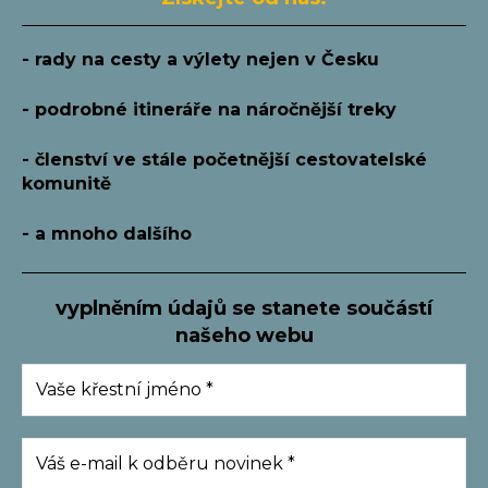
- rady na cesty a výlety nejen v Česku
- podrobné itineráře na náročnější treky
- členství ve stále početnější cestovatelské
komunitě
- a mnoho dalšího
Chci získávat
nejnovější informace a
vyplněním údajů se
stanete součástí
tipy o cestování
našeho webu