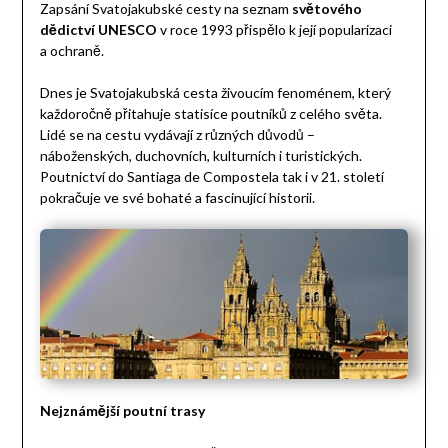
Zapsání Svatojakubské cesty na seznam
světového
dědictví UNESCO
v roce 1993 přispělo k její popularizaci
a ochraně.
Dnes je Svatojakubská cesta živoucím fenoménem, který
každoročně přitahuje statisíce poutníků z celého světa.
Lidé se na cestu vydávají z různých důvodů –
náboženských, duchovních, kulturních i turistických.
Poutnictví do Santiaga de Compostela tak i v 21. století
pokračuje ve své bohaté a fascinující historii.
Nejznámější poutní trasy