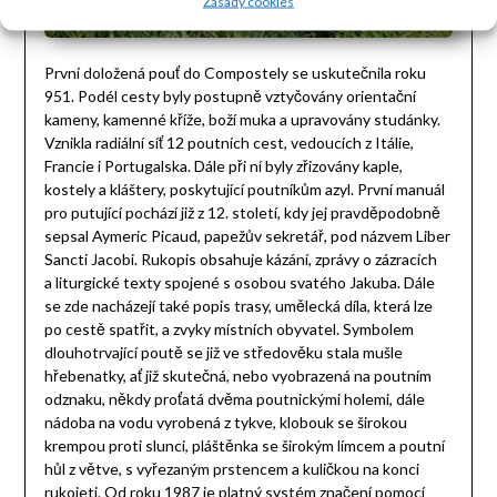
Zásady cookies
První doložená pouť do Compostely se uskutečnila roku
951. Podél cesty byly postupně vztyčovány orientační
kameny, kamenné kříže, boží muka a upravovány studánky.
Vznikla radiální síť 12 poutních cest, vedoucích z Itálie,
Francie i Portugalska. Dále při ní byly zřizovány kaple,
kostely a kláštery, poskytující poutníkům azyl. První manuál
pro putující pochází již z 12. století, kdy jej pravděpodobně
sepsal Aymeric Picaud, papežův sekretář, pod názvem Liber
Sancti Jacobi. Rukopis obsahuje kázání, zprávy o zázracích
a liturgické texty spojené s osobou svatého Jakuba. Dále
se zde nacházejí také popis trasy, umělecká díla, která lze
po cestě spatřit, a zvyky místních obyvatel. Symbolem
dlouhotrvající poutě se již ve středověku stala mušle
hřebenatky, ať již skutečná, nebo vyobrazená na poutním
odznaku, někdy proťatá dvěma poutnickými holemi, dále
nádoba na vodu vyrobená z tykve, klobouk se širokou
krempou proti slunci, pláštěnka se širokým límcem a poutní
hůl z větve, s vyřezaným prstencem a kuličkou na konci
rukojeti. Od roku 1987 je platný systém značení pomocí