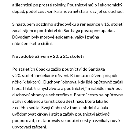
a šlechticů po prosté rolníky. Poutnictví mělo i ekonomický
dopad, podél cest vznikala nová města a rozvíjel se obchod.
S nástupem pozdního středověku a renesance v 15. století
začal zájem o poutnictví do Santiaga postupně upadat.
Důvodem byly morové epidemie, války i změna
náboženského cítění.
Novodobé oživení v 20. a 21. století
Po staletích úpadku zažilo poutnictví do Santiaga
v 20. století nečekané oživení. K tomuto oživení přispělo
několik faktorů . Duchovní obnova, kdy lidé opětovně začali
hledat hlubší smysl života a poutnictví jim nabídlo možnost
duchovní obnovy a sebereflexe. Poutní cesty se opětovně
staly i oblíbenou turistickou destinací, která láká lidi
z celého světa. Svoji úlohu si v tomto období začala
uvědomovat církev i stát a začaly poutnictví aktivně
podporovat, restaurovaly se poutní cesty a vznikaly nové
ubytovací zařízení.