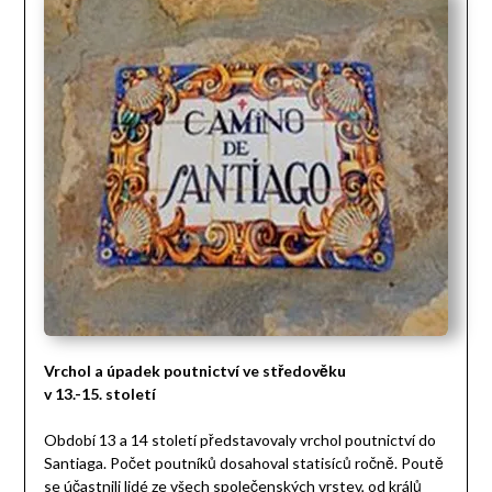
Vrchol a úpadek poutnictví ve středověku
v 13.-15. století
Období 13 a 14 století představovaly vrchol poutnictví do
Santiaga. Počet poutníků dosahoval statisíců ročně. Poutě
se účastnili lidé ze všech společenských vrstev, od králů