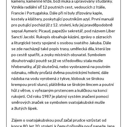
kameny, kamenné kříže, boží muka a upravovány studánky.
Vznikla radiální síť 12 poutních cest, vedoucích z Itálie,
Francie i Portugalska. Dále při ní byly zřizovány kaple,
kostely a kláštery, poskytující poutníkům azyl. První manuál
pro putující pochází již z 12. století, kdy jej pravděpodobně
sepsal Aymeric Picaud, papežův sekretář, pod názvem Liber
Sancti Jacobi. Rukopis obsahuje kázání, zprávy o zázracích
a liturgické texty spojené s osobou svatého Jakuba. Dále
se zde nacházejí také popis trasy, umělecká díla, která lze
po cestě spatřit, a zvyky místních obyvatel. Symbolem
dlouhotrvající poutě se již ve středověku stala mušle
hřebenatky, ať již skutečná, nebo vyobrazená na poutním
odznaku, někdy proťatá dvěma poutnickými holemi, dále
nádoba na vodu vyrobená z tykve, klobouk se širokou
krempou proti slunci, pláštěnka se širokým límcem a poutní
hůl z větve, s vyřezaným prstencem a kuličkou na konci
rukojeti. Od roku 1987 je platný systém značení pomocí
směrových značek se symbolem svatojakubské mušle
a žlutých šipek.
Zájem o svatojakubskou pouť začal prudce vzrůstat od
konce 80. let 20. století, k čemuž přispěla pouť papeže Jana