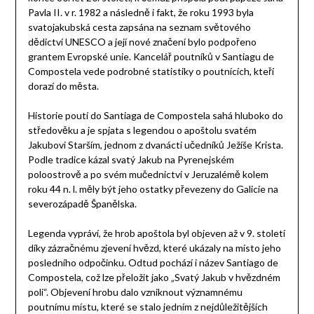
Pavla II. v r. 1982 a následně i fakt, že roku 1993 byla
svatojakubská cesta zapsána na seznam světového
dědictví UNESCO a její nové značení bylo podpořeno
grantem Evropské unie. Kancelář poutníků v Santiagu de
Compostela vede podrobné statistiky o poutnících, kteří
dorazí do města.
Historie poutí do Santiaga de Compostela sahá hluboko do
středověku a je spjata s legendou o apoštolu svatém
Jakubovi Starším, jednom z dvanácti učedníků Ježíše Krista.
Podle tradice kázal svatý Jakub na Pyrenejském
poloostrově a po svém mučednictví v Jeruzalémě kolem
roku 44 n. l. měly být jeho ostatky převezeny do Galicie na
severozápadě Španělska.
Legenda vypráví, že hrob apoštola byl objeven až v 9. století
díky zázračnému zjevení hvězd, které ukázaly na místo jeho
posledního odpočinku. Odtud pochází i název Santiago de
Compostela, což lze přeložit jako „Svatý Jakub v hvězdném
poli“. Objevení hrobu dalo vzniknout významnému
poutnímu místu, které se stalo jedním z nejdůležitějších