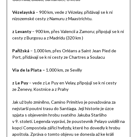
Vézelayská
– 900 km, vede z Vézelay, přidávají se k ní
nizozemské cesty z Namuru z Maastrichtu.
z Levanty
– 900 km, přes Valencii a Zamoru; připojují se k ní
cesty z Burgosu a z Madridu (320 km )
Pařížská
– 1.000 km, přes Orléans a Saint Jean Pied de
Port, přidávají se k ní cesty ze Chartres a Soulacu
Via de la Plata –
1.000 km, ze Sevilly
z Le Puy
– vede z Le Puy en Velay, připojují se k ní cesty
ze Ženevy, Kostnice a z Prahy
Jak už bylo zmíněno, Camino Primitivo je považována za
nejstarší poutní trasu do Santiaga. Její historie je úzce
spjata s objevením hrobu svatého Jakuba Staršího
v 9. století. Legenda vypráví, že poustevník Pelayo uviděl na
kopci Compostela zářící hvězdy, které ho dovedly k hrobu
apoštola. Zpráva o tomto objevu se donesla až ke králi