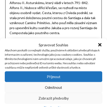
Alfonsu II. Asturskému, který vládl v letech 791–842.
Alfons II., hluboce věřící křesťan, se rozhodl na místo
objevu osobně vydat. Cesta, kterou z Ovieda podnikl, se
stala první doloženou poutní cestou do Santiaga a dala tak
vzniknout Camino Primitivo. Jeho pouť měla zásadní význam
pro upevnění kultu svatého Jakuba a pro rozvoj Santiaga de
Compostela jako poutního centra.
Spravovat Souhlas
Abychom poskytli co nejlepší služby, používáme k ukládání a/nebo přístupu k
informacím o zařízení, technologie jako jsou soubory cookies. Souhlas s
těmito technologiemi nám umožní zpracovávat údaje, jako je chování při
procházení nebo jedinečná ID na tomto webu. Nesouhlas nebo odvolání
souhlasu může nepříznivě ovlivnit určité vlastnosti a funkce.
Příjmout
Odmítnout
Zobrazit předvolby