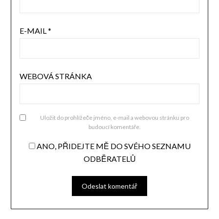
E-MAIL
*
WEBOVÁ STRÁNKA
Uložit do prohlížeče jméno, e-mail a webovou stránku pro
budoucí komentáře.
ANO, PŘIDEJTE MĚ DO SVÉHO SEZNAMU
ODBĚRATELŮ