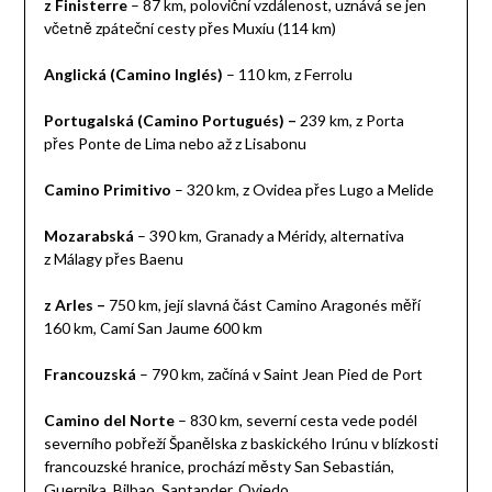
z Finisterre
– 87 km, poloviční vzdálenost, uznává se jen
včetně zpáteční cesty přes Muxíu (114 km)
Anglická (Camino Inglés)
– 110 km, z Ferrolu
Portugalská (Camino Portugués) –
239 km, z Porta
přes Ponte de Lima nebo až z Lisabonu
Camino Primitivo
– 320 km, z Ovidea přes Lugo a Melide
Mozarabská
– 390 km, Granady a Méridy, alternativa
z Málagy přes Baenu
z Arles
–
750 km,
její slavná část Camino Aragonés měří
160 km, Camí San Jaume 600 km
Francouzská
– 790 km, začíná v Saint Jean Pied de Port
Camino del Norte
– 830 km, severní cesta vede podél
severního pobřeží Španělska z baskického Irúnu v blízkosti
francouzské hranice, prochází městy San Sebastián,
Guernika, Bilbao, Santander, Oviedo