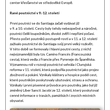
center křesťanství ve středověké Evropě.
Rané poutnictví v 9.-12. století
První poutníci se do Santiaga začali vydávat již
v 9. a 10. století. Cesty byly tehdy nebezpečné a náročné,
poutníci čelili loupežníkům, divoké zvěři i nepřízni počasí.
Přesto počet poutníků postupně rostl a v 11. a 12. století
zažívalo poutnictví do Santiaga svůj první velký rozkvět.
V této době se formovaly i hlavní poutní cesty, z nichž
nejvýznamnější byla tzv. Camino Francés (Francouzská
cesta), která vedla z Francie přes Pyreneje do Španělska.
Významnou roli v rozvoji poutnictví sehrála i Clunyjská
reforma v 11. století, která podpořila poutnictví jako projev
zbožnosti a pokání. Vznikaly kláštery a hospice podél cest,
které poutníkům poskytovaly ubytování, stravu a ochranu.
Vznikaly i první písemné průvodce pro poutníky, jako byl již
zmíněný Liber Sancti Jacobi ze 12. století, který poskytoval
cenné informace o trasách, památkách i zvycích místních
obyvatel.