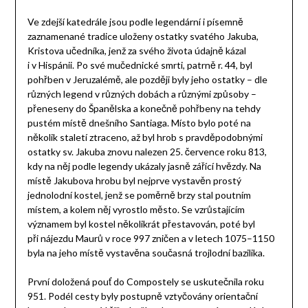
Ve zdejší katedrále jsou podle legendární i písemně
zaznamenané tradice uloženy ostatky svatého Jakuba,
Kristova učedníka, jenž za svého života údajně kázal
i v Hispánii. Po své mučednické smrti, patrně r. 44, byl
pohřben v Jeruzalémě, ale později byly jeho ostatky – dle
různých legend v různých dobách a různými způsoby –
přeneseny do Španělska a konečně pohřbeny na tehdy
pustém místě dnešního Santiaga. Místo bylo poté na
několik staletí ztraceno, až byl hrob s pravděpodobnými
ostatky sv. Jakuba znovu nalezen 25. července roku 813,
kdy na něj podle legendy ukázaly jasně zářící hvězdy. Na
místě Jakubova hrobu byl nejprve vystavěn prostý
jednolodní kostel, jenž se poměrně brzy stal poutním
místem, a kolem něj vyrostlo město. Se vzrůstajícím
významem byl kostel několikrát přestavován, poté byl
při nájezdu Maurů v roce 997 zničen a v letech 1075–1150
byla na jeho místě vystavěna současná trojlodní bazilika.
První doložená pouť do Compostely se uskutečnila roku
951. Podél cesty byly postupně vztyčovány orientační