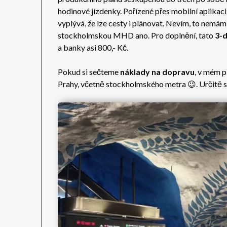
hodinové jízdenky. Pořízené přes mobilní aplikac
vyplývá, že lze cesty i plánovat. Nevím, to nemá
stockholmskou MHD ano. Pro doplnění, tato
3-d
a banky asi 800,- Kč.
Pokud si sečteme
náklady na dopravu
, v mém p
Prahy, včetně stockholmského metra 😉. Určitě se d