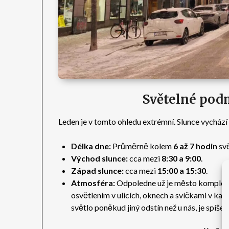
Světelné pod
Leden je v tomto ohledu extrémní. Slunce vychází
Délka dne:
Průměrně kolem
6 až 7 hodin
svě
Východ slunce:
cca mezi
8:30 a 9:00
.
Západ slunce:
cca mezi
15:00 a 15:30
.
Atmosféra:
Odpoledne už je město komplet
osvětlením v ulicích, oknech a svíčkami v ka
světlo poněkud jiný odstín než u nás, je spíše