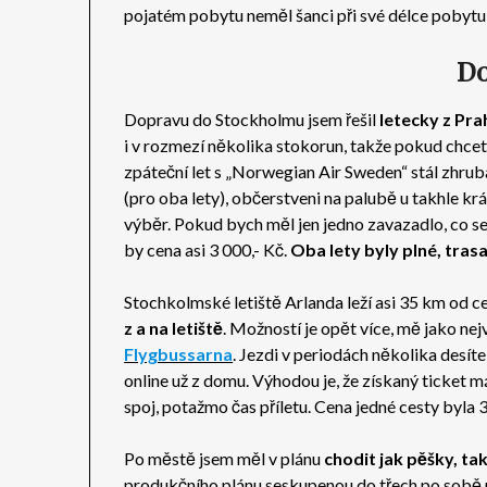
pojatém pobytu neměl šanci při své délce pobytu
D
Dopravu do Stockholmu jsem řešil
letecky z Pra
i v rozmezí několika stokorun, takže pokud chcete 
zpáteční let s „Norwegian Air Sweden“ stál zhrub
(pro oba lety), občerstveni na palubě u takhle k
výběr. Pokud bych měl jen jedno zavazadlo, co se
by cena asi 3 000,- Kč.
Oba lety byly plné, trasa
Stochkolmské letiště Arlanda leží asi 35 km od cen
z a na letiště
. Možností je opět více, mě jako nej
Flygbussarna
. Jezdi v periodách několika desít
online už z domu. Výhodou je, že získaný ticket má
spoj, potažmo čas příletu. Cena jedné cesty byla 
Po městě jsem měl v plánu
chodit jak pěšky, ta
produkčního plánu seskupenou do třech po sobě n