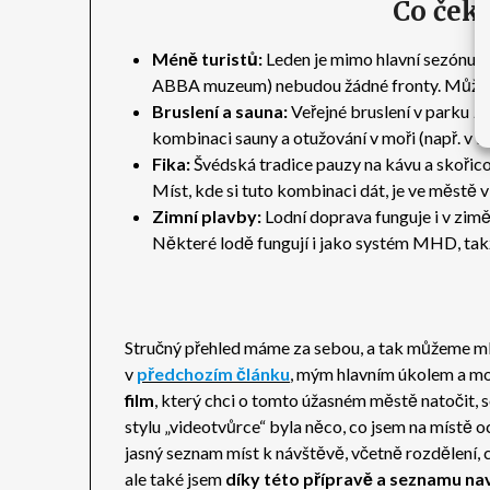
Co čeka
Méně turistů:
Leden je mimo hlavní sezónu, t
ABBA muzeum) nebudou žádné fronty. Můžu 
Bruslení a sauna:
Veřejné bruslení v parku
K
kombinaci sauny a otužování v moři (např. v l
Fika:
Švédská tradice pauzy na kávu a skořic
Míst, kde si tuto kombinaci dát, je ve městě v
Zimní plavby:
Lodní doprava funguje i v zimě
Některé lodě fungují i jako systém MHD, takž
Stručný přehled máme za sebou, a tak můžeme m
v
předchozím článku
, mým hlavním úkolem a mo
film
, který chci o tomto úžasném městě natočit, s
stylu „videotvůrce“ byla něco, co jsem na místě o
jasný seznam míst k návštěvě, včetně rozdělení, c
ale také jsem
díky této přípravě a seznamu nav