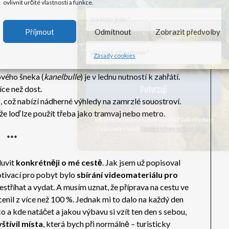
t a co zažít
ovlivnit určité vlastnosti a funkce.
akže v muzeích (jako je Vasa, Královský palác nebo
Příjmout
Odmítnout
Zobrazit předvolby
potvrdit.
ungsträdgården
je zážitek. Švédové také milují
Zásady cookies
ázních
Helladsgården
).
ového šneka (
kanelbulle
) je v lednu nutností k zahřátí.
íce než dost.
, což nabízí nádherné výhledy na zamrzlé souostroví.
e loď lze použít třeba jako tramvaj nebo metro.
Slibujeme, že nikdy nebudeme spamovat! Další informace
naleznete v našich
Zásadách ochrany osobních údajů
.
***
luvit
konkrétněji o mé cestě
. Jak jsem už popisoval
tivací pro pobyt bylo
sbírání videomateriálu pro
estříhat a vydat. A musím uznat, že příprava na cestu ve
cenil z více než 100 %. Jednak mi to dalo na každý den
o a kde natáčet a jakou výbavu si vzít ten den s sebou,
štívil místa
, která bych při normálně – turisticky