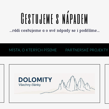
Cestujeme s nápadem
…rádi cestujeme a o své nápady se i podělíme…
M
MÍSTA, O KTERÝCH PÍŠEME
PARTNERSKÉ PROJEKTY