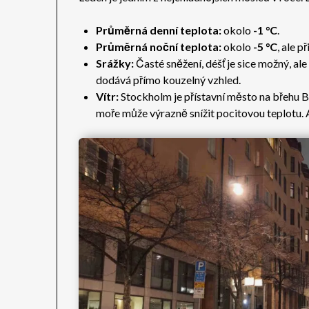
Průměrná denní teplota:
okolo
-1 °C
.
Průměrná noční teplota:
okolo
-5 °C
, ale p
Srážky:
Časté sněžení, déšť je sice možný, al
dodává přímo kouzelný vzhled.
Vítr:
Stockholm je přístavní město na břehu Ba
moře může výrazně snížit pocitovou teplotu. A