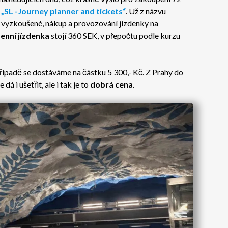
i
„SL -Journey planner and tickets“
. Už z názvu
m vyzkoušené, nákup a provozování jízdenky na
enní jízdenka
stojí 360 SEK, v přepočtu podle kurzu
řípadě se dostáváme na částku 5 300,- Kč. Z Prahy do
á i ušetřit, ale i tak je to
dobrá cena
.