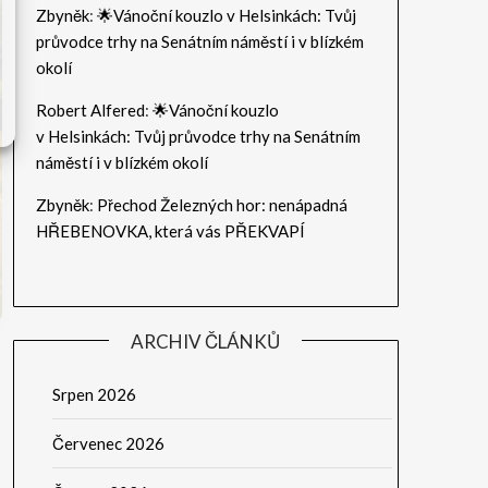
Zbyněk
:
🌟Vánoční kouzlo v Helsinkách: Tvůj
průvodce trhy na Senátním náměstí i v blízkém
okolí
Robert Alfered
:
🌟Vánoční kouzlo
v Helsinkách: Tvůj průvodce trhy na Senátním
náměstí i v blízkém okolí
Zbyněk
:
Přechod Železných hor: nenápadná
HŘEBENOVKA, která vás PŘEKVAPÍ
ARCHIV ČLÁNKŮ
Srpen 2026
Červenec 2026