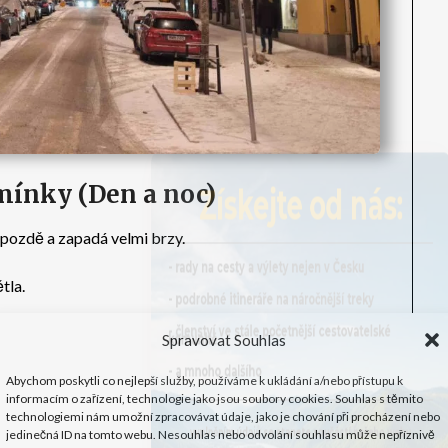
Získejte od nás:
mínky (Den a noc)
 pozdě a zapadá velmi brzy.
- rady na cesty a výlety nejen v Česku
tla.
- podrobné itineráře na náročnější treky
- členství ve stále početnější cestovatelské
komunitě
Spravovat Souhlas
ně zahaleno do tmy, což Švédové kompenzují bohatým
- a mnoho dalšího
várnách (koncept
mys
neboli útulno). I ve dne má sluneční
Abychom poskytli co nejlepší služby, používáme k ukládání a/nebo přístupu k
informacím o zařízení, technologie jako jsou soubory cookies. Souhlas s těmito
 do modra.
technologiemi nám umožní zpracovávat údaje, jako je chování při procházení nebo
vyplněním údajů se
stanete součástí našeho webu
jedinečná ID na tomto webu. Nesouhlas nebo odvolání souhlasu může nepříznivě