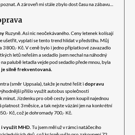
 poznat. A zároveň mi stále zbylo dost času na zábavu…
oprava
hy
Ruzyně. Asi nic neočekávaného. Ceny letenek kolísají
ušetřit, vyplatí se tento trend hlídat v předstihu. Můj
a 3 800,- Kč. V ceně bylo i jedno příplatkové zavazadlo
rátkých letů neřeším a sedadlo jsem nechal na náhodný
 na palubě letadla vejde pod sedadlo přede mnou, byla
 je silně frekventovaná.
tra (směr Uppsala), takže je nutné řešit i
dopravu
výhodnější přišlo využít autobus společnosti
ek minut. Jízdenku pro obě cesty jsem koupil najednou
 platnost 3 měsíce, a tak nejste vázáni jen na konkrétní
350.- Kč, což je dohromady 700,- Kč.
k i využít MHD
. Tu jsem měl už v rámci natáčecího
ásledujících dnů, což krásně vyšlo pro zakoupení 72