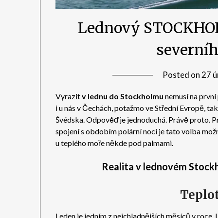
Lednový STOCKHOLM
severníh
Posted on
27 ú
Vyrazit
v lednu do Stockholmu
nemusí na první
i u nás v Čechách, potažmo ve Střední Evropě, ta
Švédska. Odpověď je jednoduchá. Právě proto. 
spojení s obdobím polární noci je tato volba mož
u teplého moře někde pod palmami.
Realita v lednovém Stockh
Teplot
Leden je jedním z nejchladnějších měsíců v roce.