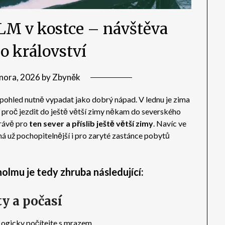
 v kostce – návštěva
o království
nora, 2026
by
Zbyněk
 pohled nutně vypadat jako dobrý nápad. V lednu je zima
k proč jezdit do ještě větší zimy někam do severského
Právě pro
ten sever a příslib ještě větší zimy
. Navíc ve
ná už pochopitelnější i pro zaryté zastánce pobytů
olmu je tedy zhruba následující:
y a počasí
 Logicky počítejte s mrazem.