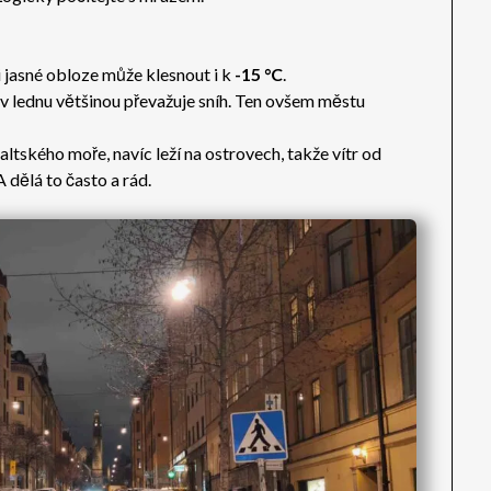
ři jasné obloze může klesnout i k
-15 °C
.
e v lednu většinou převažuje sníh. Ten ovšem městu
ltského moře, navíc leží na ostrovech, takže vítr od
 dělá to často a rád.