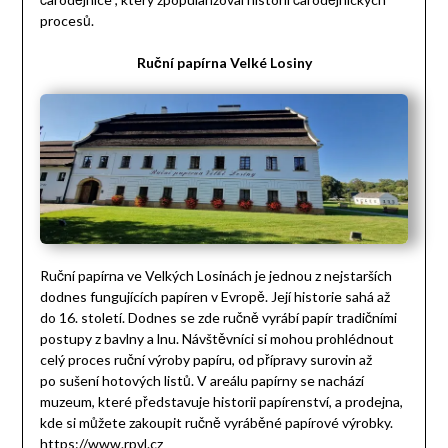
procesů.
Ruční papírna Velké Losiny
Ruční papírna ve Velkých Losinách je jednou z nejstarších
dodnes fungujících papíren v Evropě. Její historie sahá až
do 16. století. Dodnes se zde ručně vyrábí papír tradičními
postupy z bavlny a lnu. Návštěvníci si mohou prohlédnout
celý proces ruční výroby papíru, od přípravy surovin až
po sušení hotových listů. V areálu papírny se nachází
muzeum, které představuje historii papírenství, a prodejna,
kde si můžete zakoupit ručně vyráběné papírové výrobky.
https://www.rpvl.cz