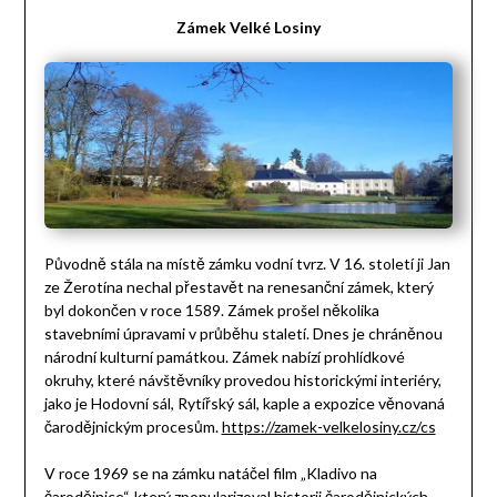
Zámek Velké Losiny
Původně stála na místě zámku vodní tvrz. V 16. století ji Jan
ze Žerotína nechal přestavět na renesanční zámek, který
byl dokončen v roce 1589. Zámek prošel několika
stavebními úpravami v průběhu staletí. Dnes je chráněnou
národní kulturní památkou. Zámek nabízí prohlídkové
okruhy, které návštěvníky provedou historickými interiéry,
jako je Hodovní sál, Rytířský sál, kaple a expozice věnovaná
čarodějnickým procesům.
https://zamek-velkelosiny.cz/cs
V roce 1969 se na zámku natáčel film „Kladivo na
čarodějnice“, který zpopularizoval historii čarodějnických