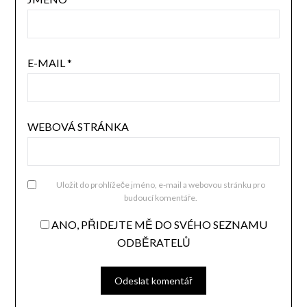
E-MAIL
*
WEBOVÁ STRÁNKA
Uložit do prohlížeče jméno, e-mail a webovou stránku pro
budoucí komentáře.
ANO, PŘIDEJTE MĚ DO SVÉHO SEZNAMU
ODBĚRATELŮ