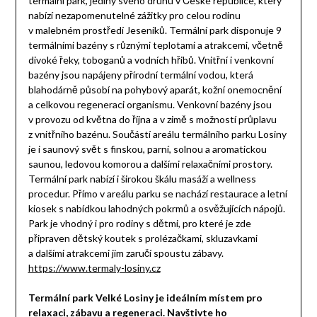
termální park, jediný svého druhu v České republice, který
nabízí nezapomenutelné zážitky pro celou rodinu
v malebném prostředí Jeseníků. Termální park disponuje 9
termálními bazény s různými teplotami a atrakcemi, včetně
divoké řeky, toboganů a vodních hřibů. Vnitřní i venkovní
bazény jsou napájeny přírodní termální vodou, která
blahodárně působí na pohybový aparát, kožní onemocnění
a celkovou regeneraci organismu. Venkovní bazény jsou
v provozu od května do října a v zimě s možností průplavu
z vnitřního bazénu. Součástí areálu termálního parku Losiny
je i saunový svět s finskou, parní, solnou a aromatickou
saunou, ledovou komorou a dalšími relaxačními prostory.
Termální park nabízí i širokou škálu masáží a wellness
procedur. Přímo v areálu parku se nachází restaurace a letní
kiosek s nabídkou lahodných pokrmů a osvěžujících nápojů.
Park je vhodný i pro rodiny s dětmi, pro které je zde
připraven dětský koutek s prolézačkami, skluzavkami
a dalšími atrakcemi jim zaručí spoustu zábavy.
https://www.termaly-losiny.cz
Termální park Velké Losiny je ideálním místem pro
relaxaci, zábavu a regeneraci. Navštivte ho