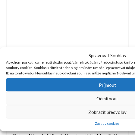
Spravovat Souhlas
Abychom poskytli co nejlepší služby, používáme k ukládání a/nebo přístupu k infor
soubory cookies. Souhlas s těmito technologiemi nám umožní zpracovávat údaje, 
ID na tomto webu. Nesouhlas nebo odvolání souhlasu může nepříznivě ovlivnit urč
POSLEDNÍ KOMENTÁŘE
Příjmout
Jaroslav
:
LITVA jako vstupní BRÁNA do Pobaltí
Max Jex
:
🌟Vánoční kouzlo v Helsinkách: Tvůj
Odmítnout
průvodce trhy na Senátním náměstí i v blízkém okolí
Zobrazit předvolby
Zbyněk
:
🌟Vánoční kouzlo v Helsinkách: Tvůj průvodce
Zásady cookies
trhy na Senátním náměstí i v blízkém okolí