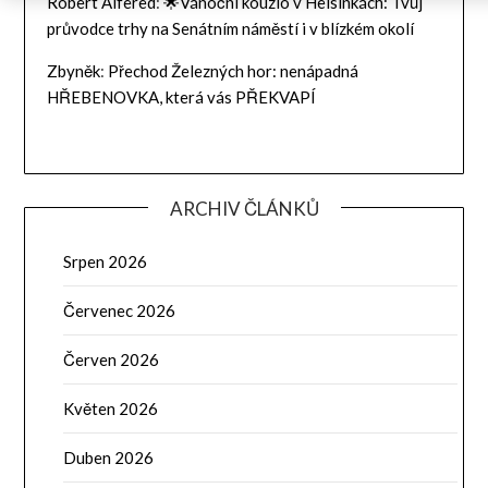
Robert Alfered
:
🌟Vánoční kouzlo v Helsinkách: Tvůj
průvodce trhy na Senátním náměstí i v blízkém okolí
Zbyněk
:
Přechod Železných hor: nenápadná
HŘEBENOVKA, která vás PŘEKVAPÍ
ARCHIV ČLÁNKŮ
Srpen 2026
Červenec 2026
Červen 2026
Květen 2026
Duben 2026