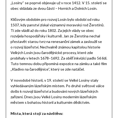
„Losiny“ se poprvé objevuje už v roce 1412. V 15. století se
obec skládala ze dvou částí – Horních a Dolních Losin.
Klíčovým obdobím pro rozvoj Losin bylo období od roku
1507, kdy panství získal významný moravský rod Žerotínů.
Ti zde vládli až do roku 1802. Za jejich vlády se obec
rozvíjela hospodářsky i kulturně. Jan ze Žerotína nechal
přestavět starou tvrz na renesanční zámek a zasloužil se
o rozvoj lázeňství. Nechvalně známou kapitolou historie
Velkých Losin jsou čarodějnické procesy, které zde
probíhaly v letech 1678–1692. Za oběť inkvizici padlo 56 lidí.
Tuto temnou dobu připomíná expozice na zámku a také film
„Kladivo na čarodějnice“, který se zde natáčel.
V novodobé historii, v 19. století se Velké Losiny staly
vyhledávaným lázeňským místem. Po druhé světové válce
došlo k rozvoji lázeňství a budování nových lázeňských
zařízení. Dnes jsou Velké Losiny moderním lázeňským
městem s bohatou historií a kulturním dědictvím.
Místa, která stojí za návštěvu: