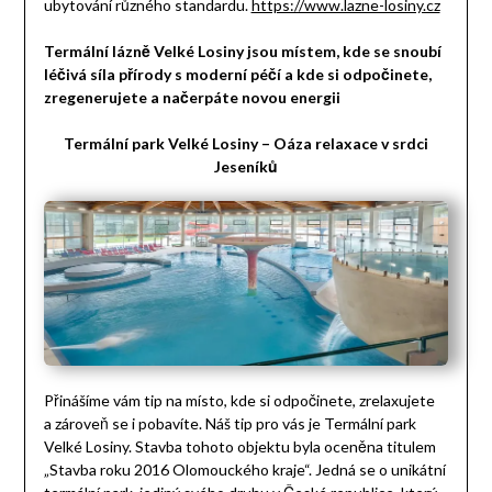
ubytování různého standardu.
https://www.lazne-losiny.cz
Termální lázně Velké Losiny jsou místem, kde se snoubí
léčivá síla přírody s moderní péčí a kde si odpočinete,
zregenerujete a načerpáte novou energii
Termální park Velké Losiny – Oáza relaxace v srdci
Jeseníků
Přinášíme vám tip na místo, kde si odpočinete, zrelaxujete
a zároveň se i pobavíte. Náš tip pro vás je Termální park
Velké Losiny. Stavba tohoto objektu byla oceněna titulem
„Stavba roku 2016 Olomouckého kraje“. Jedná se o unikátní