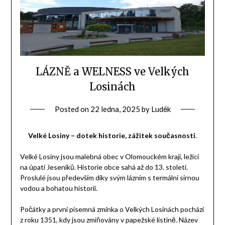
LÁZNĚ a WELNESS ve Velkých
Losinách
Posted on
22 ledna, 2025
by
Luděk
Velké Losiny – dotek historie, zážitek současnosti
.
Velké Losiny jsou malebná obec v Olomouckém kraji, ležící
na úpatí Jeseníků. Historie obce sahá až do 13. století.
Proslulé jsou především díky svým lázním s termální sirnou
vodou a bohatou historií.
Počátky a první písemná zmínka o Velkých Losinách pochází
z roku 1351, kdy jsou zmiňovány v papežské listině. Název