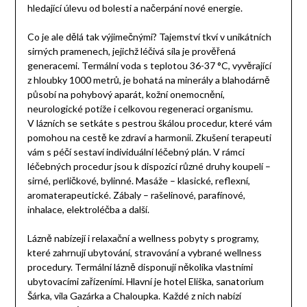
hledající úlevu od bolesti a načerpání nové energie.
Co je ale dělá tak výjimečnými? Tajemství tkví v unikátních
sirných pramenech, jejichž léčivá síla je prověřená
generacemi. Termální voda s teplotou 36-37 °C, vyvěrající
z hloubky 1000 metrů, je bohatá na minerály a blahodárně
působí na pohybový aparát, kožní onemocnění,
neurologické potíže i celkovou regeneraci organismu.
V lázních se setkáte s pestrou škálou procedur, které vám
pomohou na cestě ke zdraví a harmonii. Zkušení terapeuti
vám s péčí sestaví individuální léčebný plán. V rámci
léčebných procedur jsou k dispozici různé druhy koupelí –
sirné, perličkové, bylinné. Masáže – klasické, reflexní,
aromaterapeutické. Zábaly – rašelinové, parafínové,
inhalace, elektroléčba a další.
Lázně nabízejí i relaxační a wellness pobyty s programy,
které zahrnují ubytování, stravování a vybrané wellness
procedury. Termální lázně disponují několika vlastními
ubytovacími zařízeními. Hlavní je hotel Eliška, sanatorium
Šárka, vila Gazárka a Chaloupka. Každé z nich nabízí