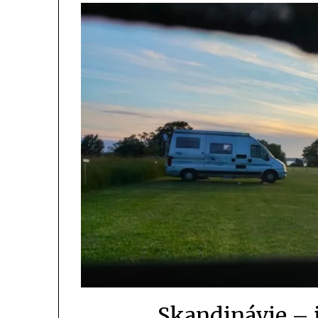
Skandinávie – j