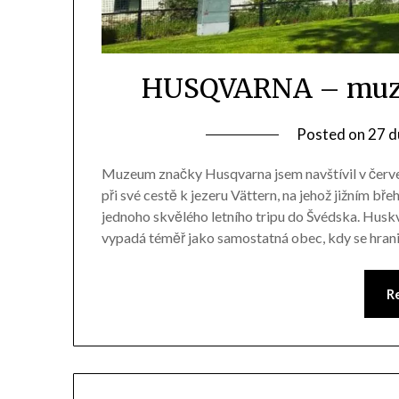
HUSQVARNA – muze
Posted on
27 d
Muzeum značky Husqvarna jsem navštívil v červe
při své cestě k jezeru Vättern, na jehož jižním bř
jednoho skvělého letního tripu do Švédska. Hus
vypadá téměř jako samostatná obec, kdy se hran
R