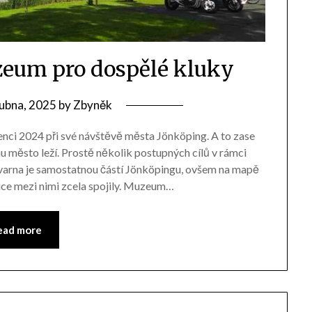
um pro dospělé kluky
ubna, 2025
by
Zbyněk
nci 2024 při své návštěvě města Jönköping. A to zase
ehu město leží. Prostě několik postupných cílů v rámci
kvarna je samostatnou částí Jönköpingu, ovšem na mapě
ice mezi nimi zcela spojily. Muzeum…
ead more