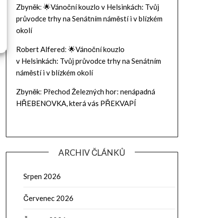
Zbyněk
:
🌟Vánoční kouzlo v Helsinkách: Tvůj
průvodce trhy na Senátním náměstí i v blízkém
okolí
Robert Alfered
:
🌟Vánoční kouzlo
v Helsinkách: Tvůj průvodce trhy na Senátním
náměstí i v blízkém okolí
Zbyněk
:
Přechod Železných hor: nenápadná
HŘEBENOVKA, která vás PŘEKVAPÍ
ARCHIV ČLÁNKŮ
Srpen 2026
Červenec 2026