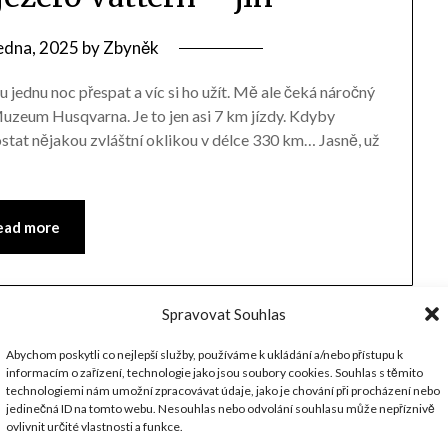
edna, 2025
by
Zbyněk
u jednu noc přespat a víc si ho užít. Mě ale čeká náročný
 Muzeum Husqvarna. Je to jen asi 7 km jízdy. Kdyby
tat nějakou zvláštní oklikou v délce 330 km… Jasně, už
ead more
Spravovat Souhlas
Abychom poskytli co nejlepší služby, používáme k ukládání a/nebo přístupu k
informacím o zařízení, technologie jako jsou soubory cookies. Souhlas s těmito
technologiemi nám umožní zpracovávat údaje, jako je chování při procházení nebo
jedinečná ID na tomto webu. Nesouhlas nebo odvolání souhlasu může nepříznivě
ovlivnit určité vlastnosti a funkce.