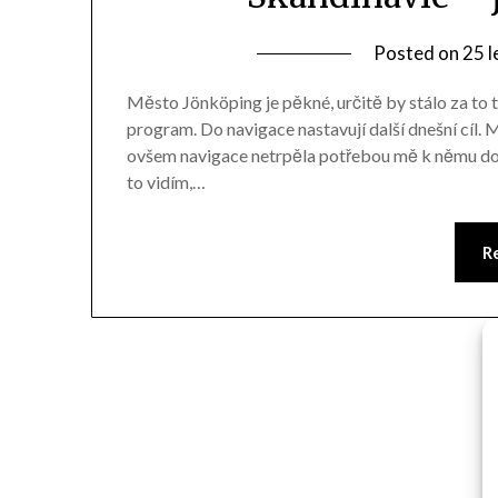
Posted on
25 l
Město Jönköping je pěkné, určitě by stálo za to t
program. Do navigace nastavují další dnešní cíl.
ovšem navigace netrpěla potřebou mě k němu dos
to vidím,…
R